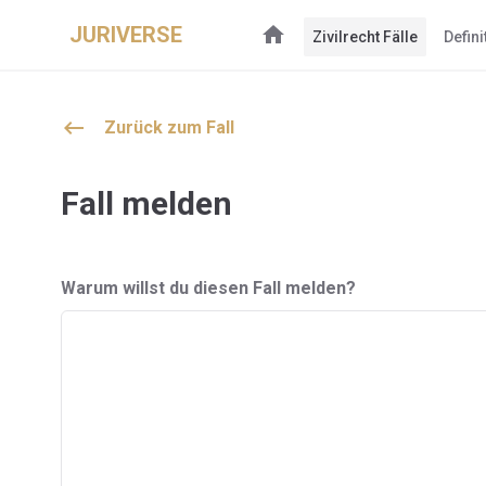
Fall melden - Juriverse
JURIVERSE
home
Zivilrecht Fälle
Defini
keyboard_backspace
Zurück zum Fall
Fall melden
Warum willst du diesen Fall melden?