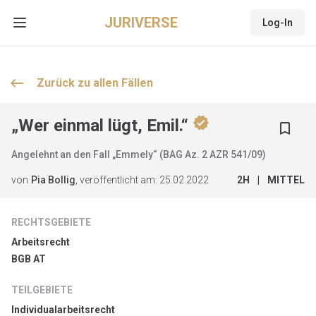
JURIVERSE
Log-In
Open main menu
keyboard_backspace
Zurück zu allen
Fällen
verified
„Wer einmal lügt, Emil.“
bookmark_border
Angelehnt an den Fall „Emmely“ (BAG Az. 2 AZR 541/09)
von
Pia Bollig
, veröffentlicht am:
25.02.2022
2
H
|
MITTEL
RECHTSGEBIETE
Arbeitsrecht
BGB AT
TEILGEBIETE
Individualarbeitsrecht