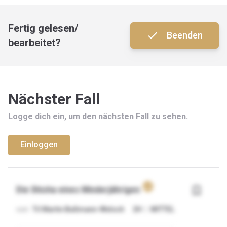
Fertig gelesen/
done
Beenden
bearbeitet?
Nächster Fall
Logge dich ein, um den nächsten Fall zu sehen.
Einloggen
verified
bookmark_border
Die Shisha eines Minderjährigen
von
Til Martin Bußmann-Welsch
2
H
|
MITTEL