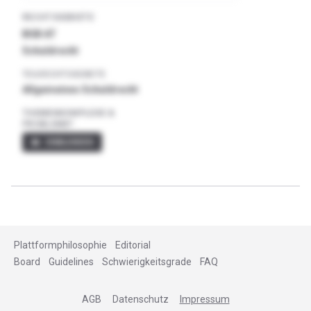
RECHTSGEBIETE
BGB AT
Schuldrecht
TEILRECHTSGEBIETE
Allgemeines Schuldrecht
THEMENKOMPLEXE &
PROBLEME?
visibility
EINBLENDEN
Plattformphilosophie
Editorial
Board
Guidelines
Schwierigkeitsgrade
FAQ
AGB
Datenschutz
Impressum