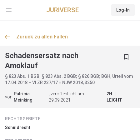
JURIVERSE
Log-In
Open main menu
keyboard_backspace
Zurück zu allen
Fällen
Schadensersatz nach
bookmark_border
Amoklauf
§ 823 Abs. 1 BGB; § 823 Abs. 2 BGB; § 826 BGB; BGH, Urteil vom
17.04.2018 – VI ZR 237/17 = NJW 2018, 3250
Patricia
, veröffentlicht am:
2
H
|
von
Meinking
29.09.2021
LEICHT
RECHTSGEBIETE
Schuldrecht