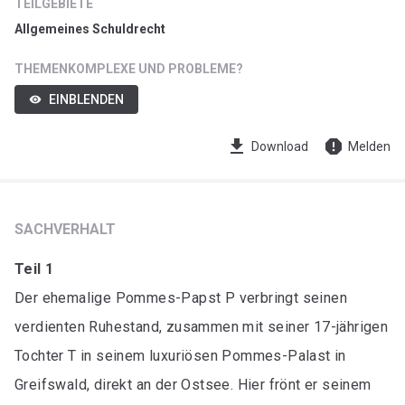
TEILGEBIETE
Allgemeines Schuldrecht
THEMENKOMPLEXE UND PROBLEME?
EINBLENDEN
visibility
get_app
report
Download
Melden
SACHVERHALT
Teil 1
Der ehemalige Pommes-Papst P verbringt seinen
verdienten Ruhestand, zusammen mit seiner 17-jährigen
Tochter T in seinem luxuriösen Pommes-Palast in
Greifswald, direkt an der Ostsee. Hier frönt er seinem