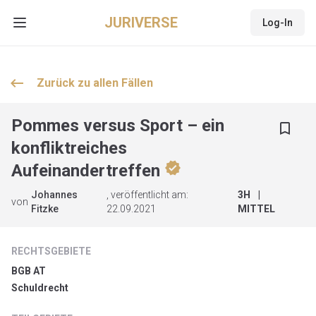
JURIVERSE
Log-In
Open main menu
keyboard_backspace
Zurück zu allen
Fällen
Pommes versus Sport – ein
bookmark_border
konfliktreiches
verified
Aufeinandertreffen
Johannes
, veröffentlicht am:
3
H
|
von
Fitzke
22.09.2021
MITTEL
RECHTSGEBIETE
BGB AT
Schuldrecht