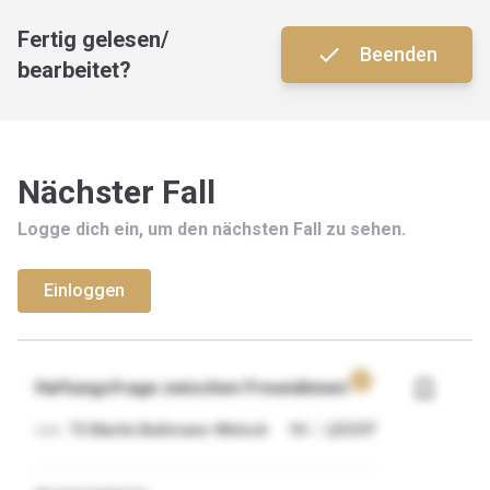
Fertig gelesen/
done
Beenden
bearbeitet?
Nächster Fall
Logge dich ein, um den nächsten Fall zu sehen.
Einloggen
verified
bookmark_border
Haftungsfrage zwischen Freundinnen
von
Til Martin Bußmann-Welsch
1
H
|
LEICHT