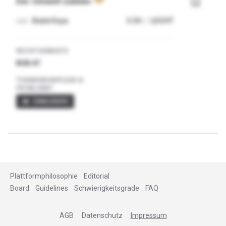
bookmark_border
Der Umwelt zuliebe
von
Buket Kaya
0.5
H
|
LEICHT
RECHTSGEBIETE
BGB AT
THEMENKOMPLEXE &
PROBLEME?
visibility
EINBLENDEN
Plattformphilosophie
Editorial
Board
Guidelines
Schwierigkeitsgrade
FAQ
AGB
Datenschutz
Impressum