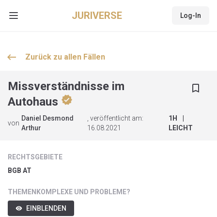
JURIVERSE
Log-In
Open main menu
keyboard_backspace
Zurück zu allen
Fällen
Missverständnisse im
bookmark_border
verified
Autohaus
Daniel Desmond
, veröffentlicht am:
1
H
|
von
Arthur
16.08.2021
LEICHT
RECHTSGEBIETE
BGB AT
THEMENKOMPLEXE UND PROBLEME?
EINBLENDEN
visibility