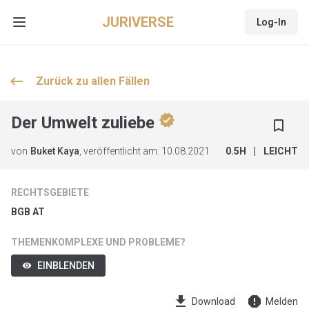
JURIVERSE
Log-In
Open main menu
keyboard_backspace
Zurück zu allen
Fällen
verified
Der Umwelt zuliebe
bookmark_border
von
Buket Kaya
, veröffentlicht am:
10.08.2021
0.5
H
|
LEICHT
RECHTSGEBIETE
BGB AT
THEMENKOMPLEXE UND PROBLEME?
EINBLENDEN
visibility
get_app
report
Download
Melden