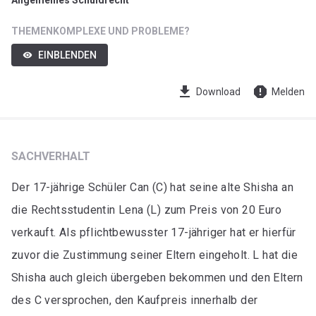
Allgemeines Schuldrecht
THEMENKOMPLEXE UND PROBLEME?
EINBLENDEN
visibility
get_app
report
Download
Melden
SACHVERHALT
Der 17-jährige Schüler Can (C) hat seine alte Shisha an
die Rechtsstudentin Lena (L) zum Preis von 20 Euro
verkauft. Als pflichtbewusster 17-jähriger hat er hierfür
zuvor die Zustimmung seiner Eltern eingeholt. L hat die
Shisha auch gleich übergeben bekommen und den Eltern
des C versprochen, den Kaufpreis innerhalb der