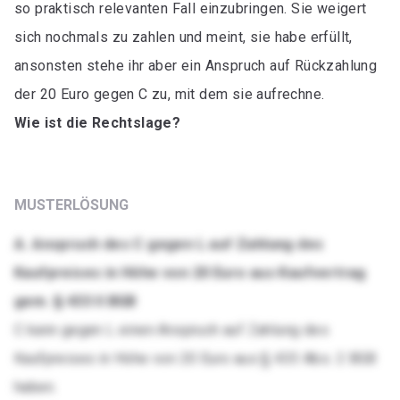
so praktisch relevanten Fall einzubringen. Sie weigert
sich nochmals zu zahlen und meint, sie habe erfüllt,
ansonsten stehe ihr aber ein Anspruch auf Rückzahlung
der 20 Euro gegen C zu, mit dem sie aufrechne.
Wie ist die Rechtslage?
MUSTERLÖSUNG
A. Anspruch des C gegen L auf Zahlung des
Kaufpreises in Höhe von 20 Euro aus Kaufvertrag
gem. § 433 II BGB
C kann gegen L einen Anspruch auf Zahlung des
Kaufpreises in Höhe von 20 Euro aus § 433 Abs. 2 BGB
haben.