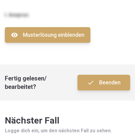
I. Anspruc
visibility
Musterlösung einblenden
Fertig gelesen/
done
Beenden
bearbeitet?
Nächster Fall
Logge dich ein, um den nächsten Fall zu sehen.