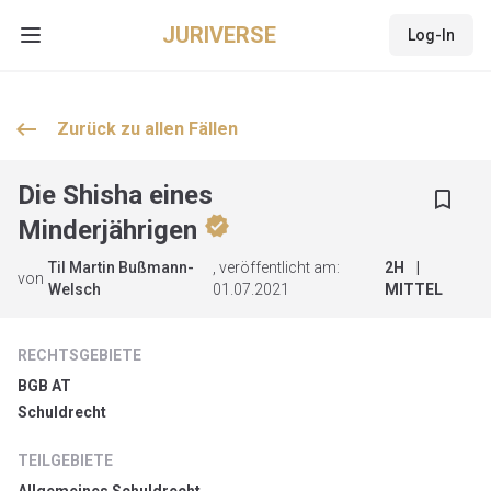
JURIVERSE
Log-In
Open main menu
keyboard_backspace
Zurück zu allen
Fällen
Die Shisha eines
bookmark_border
verified
Minderjährigen
Til Martin Bußmann-
, veröffentlicht am:
2
H
|
von
Welsch
01.07.2021
MITTEL
RECHTSGEBIETE
BGB AT
Schuldrecht
TEILGEBIETE